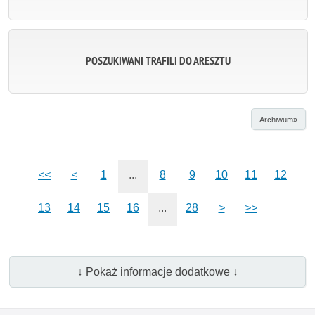
POSZUKIWANI TRAFILI DO ARESZTU
Archiwum»
<<
<
1
...
8
9
10
11
12
13
14
15
16
...
28
>
>>
↓ Pokaż informacje dodatkowe ↓