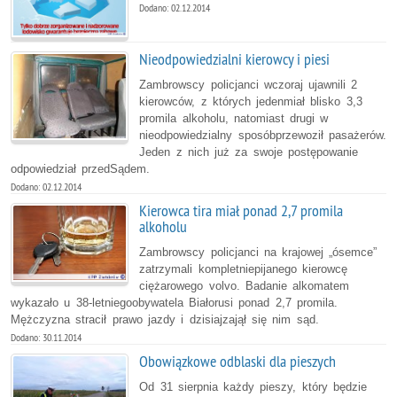
Dodano: 02.12.2014
Nieodpowiedzialni kierowcy i piesi
Zambrowscy policjanci wczoraj ujawnili 2
kierowców, z których jedenmiał blisko 3,3
promila alkoholu, natomiast drugi w
nieodpowiedzialny sposóbprzewoził pasażerów.
Jeden z nich już za swoje postępowanie
odpowiedział przedSądem.
Dodano: 02.12.2014
Kierowca tira miał ponad 2,7 promila
alkoholu
Zambrowscy policjanci na krajowej „ósemce”
zatrzymali kompletniepijanego kierowcę
ciężarowego volvo. Badanie alkomatem
wykazało u 38-letniegoobywatela Białorusi ponad 2,7 promila.
Mężczyzna stracił prawo jazdy i dzisiajzajął się nim sąd.
Dodano: 30.11.2014
Obowiązkowe odblaski dla pieszych
Od 31 sierpnia każdy pieszy, który będzie