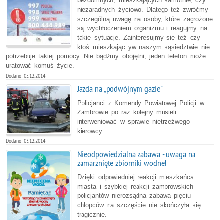
bezdomnych, mieszkających samotnie, czy
niezaradnych życiowo. Dlatego też zwróćmy
szczególną uwagę na osoby, które zagrożone
są wychłodzeniem organizmu i reagujmy na
takie sytuacje. Zainteresujmy się też czy
ktoś mieszkając yw naszym sąsiedztwie nie
potrzebuje takiej pomocy. Nie bądźmy obojętni, jeden telefon może
uratować komuś życie.
Dodano: 05.12.2014
Jazda na „podwójnym gazie"
Policjanci z Komendy Powiatowej Policji w
Zambrowie po raz kolejny musieli
interweniować w sprawie nietrzeźwego
kierowcy.
Dodano: 03.12.2014
Nieodpowiedzialna zabawa - uwaga na
zamarznięte zbiorniki wodne!
Dzięki odpowiedniej reakcji mieszkańca
miasta i szybkiej reakcji zambrowskich
policjantów nierozsądna zabawa pięciu
chłopców na szczęście nie skończyła się
tragicznie.