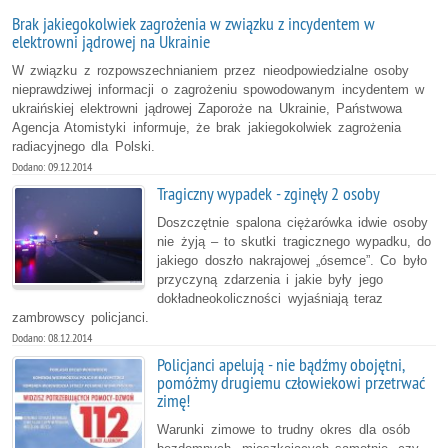
Brak jakiegokolwiek zagrożenia w związku z incydentem w
elektrowni jądrowej na Ukrainie
W związku z rozpowszechnianiem przez nieodpowiedzialne osoby
nieprawdziwej informacji o zagrożeniu spowodowanym incydentem w
ukraińskiej elektrowni jądrowej Zaporoże na Ukrainie, Państwowa
Agencja Atomistyki informuje, że brak jakiegokolwiek zagrożenia
radiacyjnego dla Polski.
Dodano: 09.12.2014
Tragiczny wypadek - zginęły 2 osoby
Doszczętnie spalona ciężarówka idwie osoby
nie żyją – to skutki tragicznego wypadku, do
jakiego doszło nakrajowej „ósemce”. Co było
przyczyną zdarzenia i jakie były jego
dokładneokoliczności wyjaśniają teraz
zambrowscy policjanci.
Dodano: 08.12.2014
Policjanci apelują - nie bądźmy obojętni,
pomóżmy drugiemu człowiekowi przetrwać
zimę!
Warunki zimowe to trudny okres dla osób