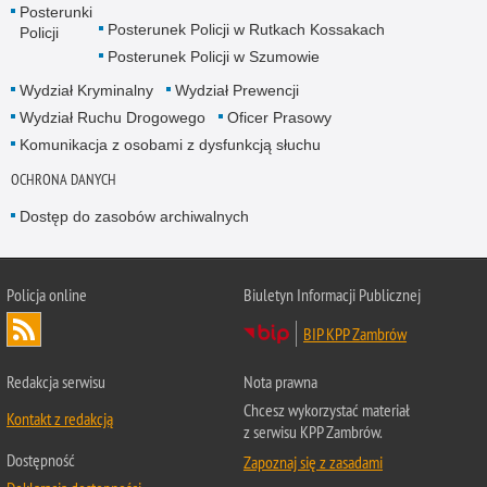
Posterunki
Posterunek Policji w Rutkach Kossakach
Policji
Posterunek Policji w Szumowie
Wydział Kryminalny
Wydział Prewencji
Wydział Ruchu Drogowego
Oficer Prasowy
Komunikacja z osobami z dysfunkcją słuchu
OCHRONA DANYCH
Dostęp do zasobów archiwalnych
Policja online
Biuletyn Informacji Publicznej
BIP KPP Zambrów
Redakcja serwisu
Nota prawna
Chcesz wykorzystać materiał
Kontakt z redakcją
z serwisu KPP Zambrów.
Dostępność
Zapoznaj się z zasadami