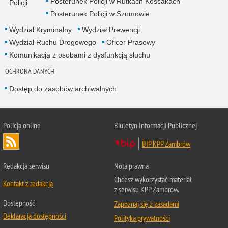
Posterunek Policji w Rutkach Kossakach
Policji
Posterunek Policji w Szumowie
Wydział Kryminalny
Wydział Prewencji
Wydział Ruchu Drogowego
Oficer Prasowy
Komunikacja z osobami z dysfunkcją słuchu
OCHRONA DANYCH
Dostęp do zasobów archiwalnych
Policja online
Biuletyn Informacji Publicznej
BIP KPP Zambrów
Redakcja serwisu
Nota prawna
Chcesz wykorzystać materiał
Kontakt z redakcją
z serwisu KPP Zambrów.
Dostępność
Zapoznaj się z zasadami
Deklaracja dostępności
Polityka prywatności