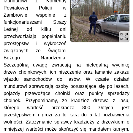
Mundurowi z Komendy
Powiatowej Policji w
Zambrowie wspólnie z
funkcjonariuszami Straży
Leśnej od kilku dni
przeciwdziałają popełnianiu
przestępstw i wykroczeń
związanych ze świętami
Bożego Narodzenia.
Szczególną uwagę zwracają na nielegalną wycinkę
drzew choinkowych, ich niszczenie oraz łamanie zakazu
wjazdu samochodów do lasów. W czasie działań
mundurowi sprawdzają osoby poruszające się po lasach,
pojazdy przewożące choinki oraz punkty sprzedaży
choinek. Przypominamy, że kradzież drzewa z lasu,
którego wartość przekracza 800 złotych, jest
przestępstwem i grozi za to kara do 5 lat pozbawienia
wolności. Zatrzymanie sprawcy kradzieży z drzewkiem o
mniejszej wartości może skończyć się mandatem karnym.