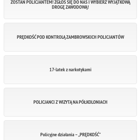
ZOSTAŃ POLICJANTEM! ZGŁOŚ SIĘ DO NAS I WYBIERZ WYJĄTKOWĄ
DROGĘ ZAWODOWĄ!
PRĘDKOŚĆ POD KONTROLĄ ZAMBROWSKICH POLICJANTÓW
17-latek z narkotykami
POLICJANCI Z WIZYTĄ NA PÓŁKOLONIACH
Policyjne działania – „PRĘDKOŚĆ”