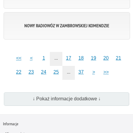
NOWY RADIOWÓZ W ZAMBROWSKIEJ KOMENDZIE
<<
<
1
...
17
18
19
20
21
22
23
24
25
...
37
>
>>
↓ Pokaż informacje dodatkowe ↓
Informacje