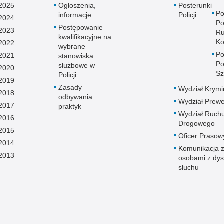
2025
Ogłoszenia,
Posterunki
Po
informacje
Policji
2024
Po
Postępowanie
2023
Ru
kwalifikacyjne na
Ko
2022
wybrane
Po
2021
stanowiska
Po
służbowe w
2020
S
Policji
2019
Zasady
Wydział Krymi
2018
odbywania
Wydział Prewe
2017
praktyk
Wydział Ruch
2016
Drogowego
2015
Oficer Prasow
2014
Komunikacja 
2013
osobami z dys
słuchu