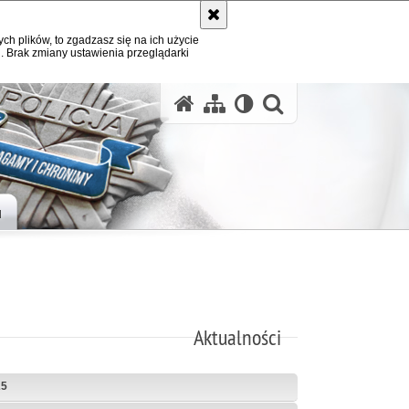
ych plików, to zgadzasz się na ich użycie
. Brak zmiany ustawienia przeglądarki
otwórz wysz
H
Aktualności
25