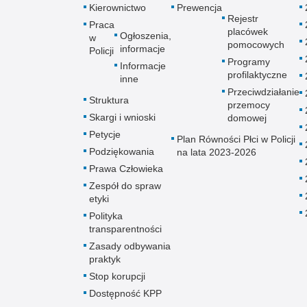
Kierownictwo
Prewencja
Rejestr
Praca
placówek
Ogłoszenia,
w
pomocowych
informacje
Policji
Programy
Informacje
profilaktyczne
inne
Przeciwdziałanie
Struktura
przemocy
Skargi i wnioski
domowej
Petycje
Plan Równości Płci w Policji
Podziękowania
na lata 2023-2026
Prawa Człowieka
Zespół do spraw
etyki
Polityka
transparentności
Zasady odbywania
praktyk
Stop korupcji
Dostępność KPP