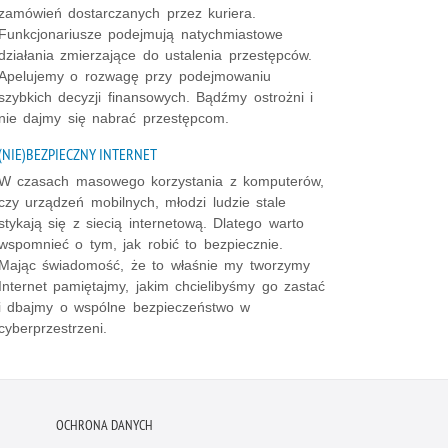
zamówień dostarczanych przez kuriera.
Funkcjonariusze podejmują natychmiastowe
działania zmierzające do ustalenia przestępców.
Apelujemy o rozwagę przy podejmowaniu
szybkich decyzji finansowych. Bądźmy ostrożni i
nie dajmy się nabrać przestępcom.
(NIE)BEZPIECZNY INTERNET
W czasach masowego korzystania z komputerów,
czy urządzeń mobilnych, młodzi ludzie stale
stykają się z siecią internetową. Dlatego warto
wspomnieć o tym, jak robić to bezpiecznie.
Mając świadomość, że to właśnie my tworzymy
Internet pamiętajmy, jakim chcielibyśmy go zastać
i dbajmy o wspólne bezpieczeństwo w
cyberprzestrzeni.
OCHRONA DANYCH