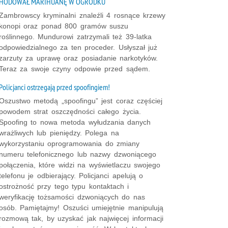
HODOWAŁ MARIHUANĘ W OGRÓDKU
Zambrowscy kryminalni znaleźli 4 rosnące krzewy
konopi oraz ponad 800 gramów suszu
roślinnego. Mundurowi zatrzymali też 39-latka
odpowiedzialnego za ten proceder. Usłyszał już
zarzuty za uprawę oraz posiadanie narkotyków.
Teraz za swoje czyny odpowie przed sądem.
Policjanci ostrzegają przed spoofingiem!
Oszustwo metodą „spoofingu” jest coraz częściej
powodem strat oszczędności całego życia.
Spoofing to nowa metoda wyłudzania danych
wrażliwych lub pieniędzy. Polega na
wykorzystaniu oprogramowania do zmiany
numeru telefonicznego lub nazwy dzwoniącego
połączenia, które widzi na wyświetlaczu swojego
telefonu je odbierający. Policjanci apelują o
ostrożność przy tego typu kontaktach i
weryfikację tożsamości dzwoniących do nas
osób. Pamiętajmy! Oszuści umiejętnie manipulują
rozmową tak, by uzyskać jak najwięcej informacji