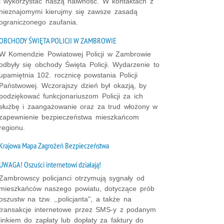
i wykorzystać naszą naiwność. W kontaktach z
nieznajomymi kierujmy się zawsze zasadą
ograniczonego zaufania.
OBCHODY ŚWIĘTA POLICJI W ZAMBROWIE
W Komendzie Powiatowej Policji w Zambrowie
odbyły się obchody Święta Policji. Wydarzenie to
upamiętnia 102. rocznicę powstania Policji
Państwowej. Wczorajszy dzień był okazją, by
podziękować funkcjonariuszom Policji za ich
służbę i zaangażowanie oraz za trud włożony w
zapewnienie bezpieczeństwa mieszkańcom
regionu.
Krajowa Mapa Zagrożeń Bezpieczeństwa
UWAGA! Oszuści internetowi działają!
Zambrowscy policjanci otrzymują sygnały od
mieszkańców naszego powiatu, dotyczące prób
oszustw na tzw. ,,policjanta", a także na
transakcje internetowe przez SMS-y z podanym
linkiem do zapłaty lub dopłaty za faktury do