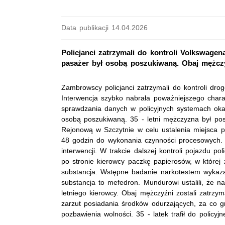
Data publikacji 14.04.2026
Policjanci zatrzymali do kontroli Volkswagena
pasażer był osobą poszukiwaną. Obaj mężczyź
Zambrowscy policjanci zatrzymali do kontroli dro
Interwencja szybko nabrała poważniejszego char
sprawdzania danych w policyjnych systemach okaz
osobą poszukiwaną. 35 - letni mężczyzna był po
Rejonową w Szczytnie w celu ustalenia miejsca 
48 godzin do wykonania czynności procesowych. 
interwencji. W trakcie dalszej kontroli pojazdu pol
po stronie kierowcy paczkę papierosów, w której 
substancja. Wstępne badanie narkotestem wykaza
substancja to mefedron. Mundurowi ustalili, że na
letniego kierowcy. Obaj mężczyźni zostali zatrzyma
zarzut posiadania środków odurzających, za co g
pozbawienia wolności. 35 - latek trafił do policyjne