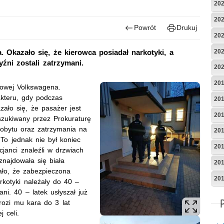
20
20
Powrót
Drukuj
20
20
. Okazało się, że kierowca posiadał narkotyki, a
ni zostali zatrzymani.
20
20
gowej Volkswagena.
akteru, gdy podczas
20
ało się, że pasażer jest
20
szukiwany przez Prokuraturę
pobytu oraz zatrzymania na
20
To jednak nie był koniec
20
icjanci znaleźli w drzwiach
znajdowała się biała
20
ło, że zabezpieczona
20
rkotyki należały do 40 –
ni. 40 – latek usłyszał już
rozi mu kara do 3 lat
j celi.