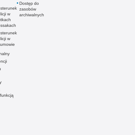
Dostęp do
sterunek
zasobów
licji w
archiwalnych
tkach
ssakach
sterunek
licji w
zumowie
nalny
ncji
u
y
z
funkcją