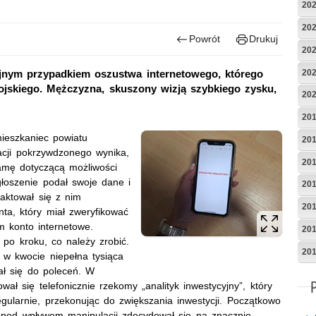
20
20
Powrót
Drukuj
20
20
ejnym przypadkiem oszustwa internetowego, którego
mojskiego. Mężczyzna, skuszony wizją szybkiego zysku,
20
20
mieszkaniec powiatu
20
acji pokrzywdzonego wynika,
20
lamę dotyczącą możliwości
głoszenie podał swoje dane i
20
aktował się z nim
20
nta, który miał zweryfikować
m konto internetowe.
20
 po kroku, co należy zrobić.
20
 w kwocie niepełna tysiąca
ł się do poleceń. W
ł się telefonicznie rzekomy „analityk inwestycyjny”, który
ularnie, przekonując do zwiększania inwestycji. Początkowo
k pod wpływem manipulacji zdecydował się na znacznie