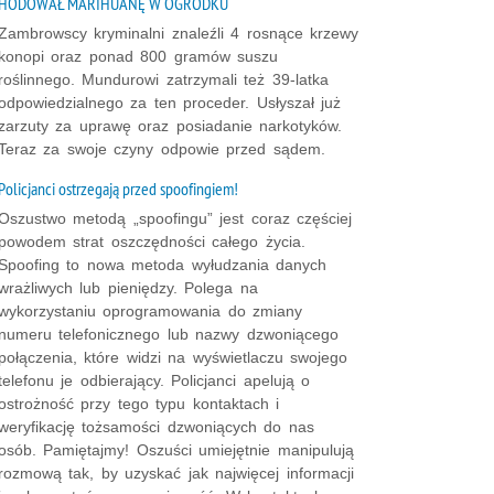
HODOWAŁ MARIHUANĘ W OGRÓDKU
Zambrowscy kryminalni znaleźli 4 rosnące krzewy
konopi oraz ponad 800 gramów suszu
roślinnego. Mundurowi zatrzymali też 39-latka
odpowiedzialnego za ten proceder. Usłyszał już
zarzuty za uprawę oraz posiadanie narkotyków.
Teraz za swoje czyny odpowie przed sądem.
Policjanci ostrzegają przed spoofingiem!
Oszustwo metodą „spoofingu” jest coraz częściej
powodem strat oszczędności całego życia.
Spoofing to nowa metoda wyłudzania danych
wrażliwych lub pieniędzy. Polega na
wykorzystaniu oprogramowania do zmiany
numeru telefonicznego lub nazwy dzwoniącego
połączenia, które widzi na wyświetlaczu swojego
telefonu je odbierający. Policjanci apelują o
ostrożność przy tego typu kontaktach i
weryfikację tożsamości dzwoniących do nas
osób. Pamiętajmy! Oszuści umiejętnie manipulują
rozmową tak, by uzyskać jak najwięcej informacji