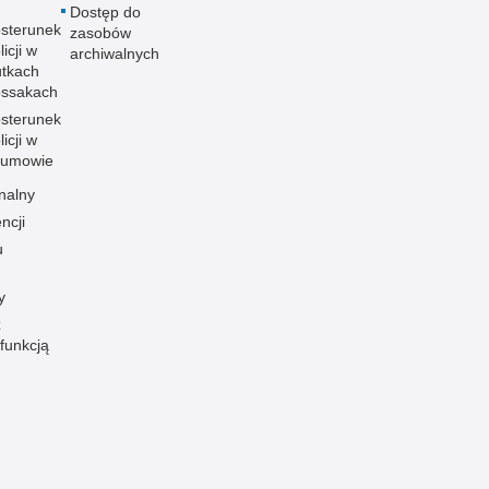
Dostęp do
sterunek
zasobów
licji w
archiwalnych
tkach
ssakach
sterunek
licji w
zumowie
nalny
ncji
u
y
z
funkcją