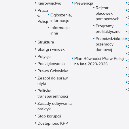
Kierownictwo
Prewencja
Rejestr
Praca
placówek
Ogłoszenia,
w
pomocowych
informacje
Policji
Programy
Informacje
profilaktyczne
inne
Przeciwdziałanie
Struktura
przemocy
Skargi i wnioski
domowej
Petycje
Plan Równości Płci w Policji
Podziękowania
na lata 2023-2026
Prawa Człowieka
Zespół do spraw
etyki
Polityka
transparentności
Zasady odbywania
praktyk
Stop korupcji
Dostępność KPP