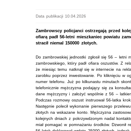
Data publikacji 10.04.2026
Zambrowscy policjanci ostrzegają przed kol
ofiarą padł 56-letni mieszkaniec powiatu za
stracił niemal 150000 złotych.
Do zambrowskiej jednostki zgłosił się 56 – letni 
zambrowskiego, który padł ofiara oszustów. Z rel
że miesiąc temu natknął się w internecie na rek
zarobku poprzez inwestowanie. Po kliknięciu w o
numer telefonu. Już po kilkunastu minutach skont
telefonicznie mężczyzna podający się za konsulta
dane mężczyzny i założyć wspólnie z 56 – latkie
Podczas rozmowy oszust instruował 56-latka krok
Następnie polecił wykonanie pierwszego przelewu
złotych na wskazane konto. Mężczyzna zastosowa
kolejnych dniach z pokrzywdzonym nadal kontaktowa
miał pomagać w pomnażaniu środków. Dzwonił reg
56-latek deklarował wpłatę 25000 złotych, jedna