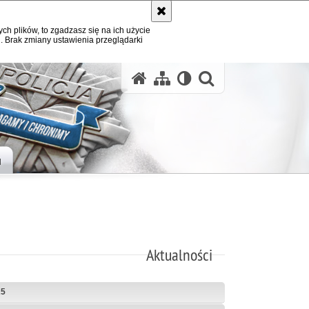
ych plików, to zgadzasz się na ich użycie
. Brak zmiany ustawienia przeglądarki
otwórz wysz
H
Aktualności
25