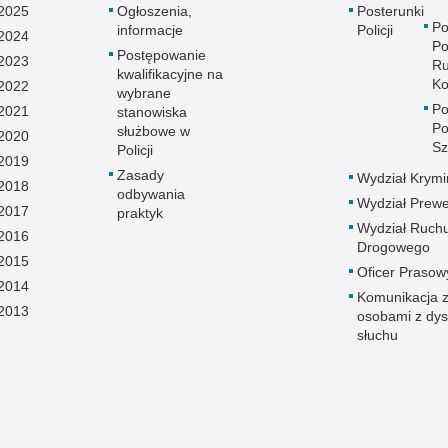
2025
Ogłoszenia,
Posterunki
Po
informacje
Policji
2024
Po
Postępowanie
2023
Ru
kwalifikacyjne na
Ko
2022
wybrane
Po
2021
stanowiska
Po
służbowe w
2020
S
Policji
2019
Zasady
Wydział Krymi
2018
odbywania
Wydział Prewe
2017
praktyk
Wydział Ruch
2016
Drogowego
2015
Oficer Prasow
2014
Komunikacja 
2013
osobami z dys
słuchu