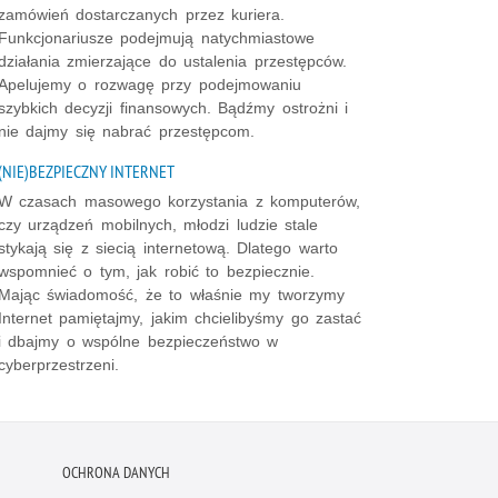
zamówień dostarczanych przez kuriera.
Funkcjonariusze podejmują natychmiastowe
działania zmierzające do ustalenia przestępców.
Apelujemy o rozwagę przy podejmowaniu
szybkich decyzji finansowych. Bądźmy ostrożni i
nie dajmy się nabrać przestępcom.
(NIE)BEZPIECZNY INTERNET
W czasach masowego korzystania z komputerów,
czy urządzeń mobilnych, młodzi ludzie stale
stykają się z siecią internetową. Dlatego warto
wspomnieć o tym, jak robić to bezpiecznie.
Mając świadomość, że to właśnie my tworzymy
Internet pamiętajmy, jakim chcielibyśmy go zastać
i dbajmy o wspólne bezpieczeństwo w
cyberprzestrzeni.
OCHRONA DANYCH