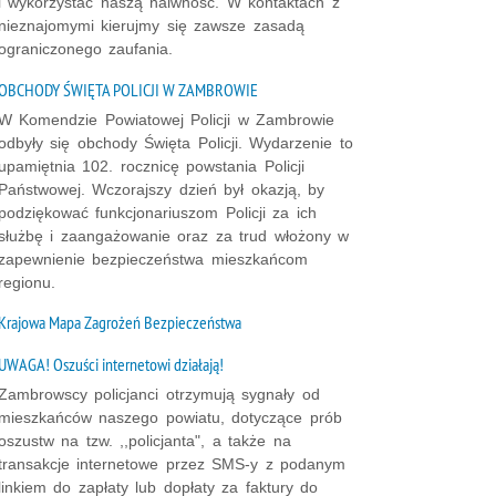
i wykorzystać naszą naiwność. W kontaktach z
nieznajomymi kierujmy się zawsze zasadą
ograniczonego zaufania.
OBCHODY ŚWIĘTA POLICJI W ZAMBROWIE
W Komendzie Powiatowej Policji w Zambrowie
odbyły się obchody Święta Policji. Wydarzenie to
upamiętnia 102. rocznicę powstania Policji
Państwowej. Wczorajszy dzień był okazją, by
podziękować funkcjonariuszom Policji za ich
służbę i zaangażowanie oraz za trud włożony w
zapewnienie bezpieczeństwa mieszkańcom
regionu.
Krajowa Mapa Zagrożeń Bezpieczeństwa
UWAGA! Oszuści internetowi działają!
Zambrowscy policjanci otrzymują sygnały od
mieszkańców naszego powiatu, dotyczące prób
oszustw na tzw. ,,policjanta", a także na
transakcje internetowe przez SMS-y z podanym
linkiem do zapłaty lub dopłaty za faktury do